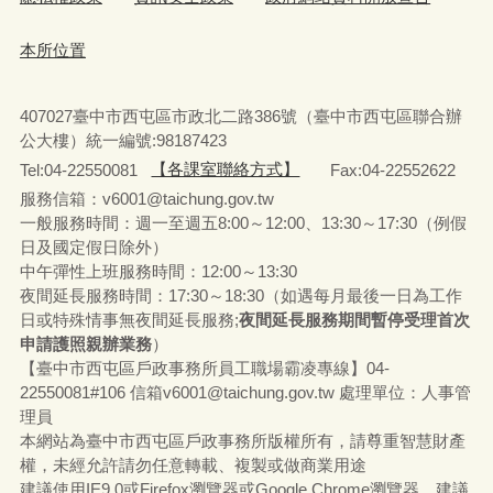
本所位置
407027臺中市西屯區市政北二路386號（臺中市西屯區聯合辦
公大樓）統一編號:98187423
Tel:04-22550081
【各課室聯絡方式】
Fax:04-22552622
服務信箱：v6001@taichung.gov.tw
一般服務時間：週一至週五8:00～12:00、13:30～17:30（例假
日及國定假日除外）
中午彈性上班服務時間：12:00～13:30
夜間延長服務時間：17:30～18:30（如遇每月最後一日為工作
日或特殊情事無夜間延長服務;
夜間延長服務期間暫停受理首次
申請護照親辦業務
）
【臺中市西屯區戶政事務所員工職場霸凌專線】04-
22550081#106 信箱v6001@taichung.gov.tw 處理單位：人事管
理員
本網站為臺中市西屯區戶政事務所版權所有，請尊重智慧財產
權，未經允許請勿任意轉載、複製或做商業用途
建議使用IE9.0或Firefox瀏覽器或Google Chrome瀏覽器，建議