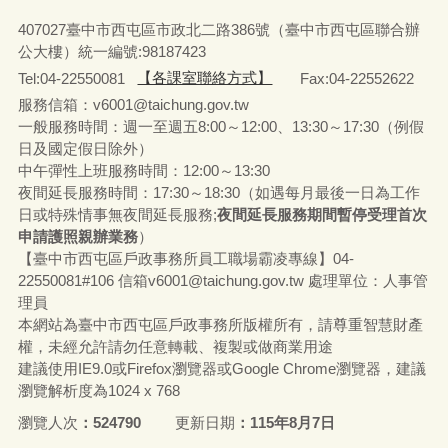
407027臺中市西屯區市政北二路386號（臺中市西屯區聯合辦
公大樓）統一編號:98187423
Tel:04-22550081
【各課室聯絡方式】
Fax:04-22552622
服務信箱：v6001@taichung.gov.tw
一般服務時間：週一至週五8:00～12:00、13:30～17:30（例假
日及國定假日除外）
中午彈性上班服務時間：12:00～13:30
夜間延長服務時間：17:30～18:30（如遇每月最後一日為工作
日或特殊情事無夜間延長服務;
夜間延長服務期間暫停受理首次
申請護照親辦業務
）
【臺中市西屯區戶政事務所員工職場霸凌專線】04-
22550081#106 信箱v6001@taichung.gov.tw 處理單位：人事管
理員
本網站為臺中市西屯區戶政事務所版權所有，請尊重智慧財產
權，未經允許請勿任意轉載、複製或做商業用途
建議使用IE9.0或Firefox瀏覽器或Google Chrome瀏覽器，建議
瀏覽解析度為1024 x 768
瀏覽人次
524790
更新日期
115年8月7日