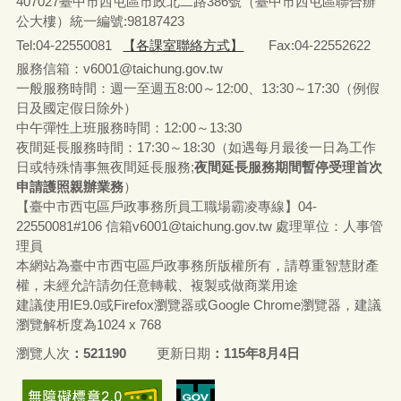
407027臺中市西屯區市政北二路386號（臺中市西屯區聯合辦
公大樓）統一編號:98187423
Tel:04-22550081
【各課室聯絡方式】
Fax:04-22552622
服務信箱：v6001@taichung.gov.tw
一般服務時間：週一至週五8:00～12:00、13:30～17:30（例假
日及國定假日除外）
中午彈性上班服務時間：12:00～13:30
夜間延長服務時間：17:30～18:30（如遇每月最後一日為工作
日或特殊情事無夜間延長服務;
夜間延長服務期間暫停受理首次
申請護照親辦業務
）
【臺中市西屯區戶政事務所員工職場霸凌專線】04-
22550081#106 信箱v6001@taichung.gov.tw 處理單位：人事管
理員
本網站為臺中市西屯區戶政事務所版權所有，請尊重智慧財產
權，未經允許請勿任意轉載、複製或做商業用途
建議使用IE9.0或Firefox瀏覽器或Google Chrome瀏覽器，建議
瀏覽解析度為1024 x 768
瀏覽人次
521190
更新日期
115年8月4日